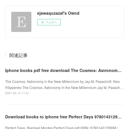
ejawaquzazaf's Ownd
フォロー
関連記事
Iphone books pdf free download The Cosmos: Astronomy in the New Millennium 9781108431385 ePub PDB
The Cosmos: Astronomy in the New Millennium by Jay M. Pasachoff, Alex
Filippenko The Cosmos: Astronomy in the New Millennium Jay M. Pasach…
2021.03.13 11:01
Download books to iphone free Perfect Days 9780143129998
Perfect Days. Raphael Montes Perfect-Days.pdf ISBN: 9780143129998 |